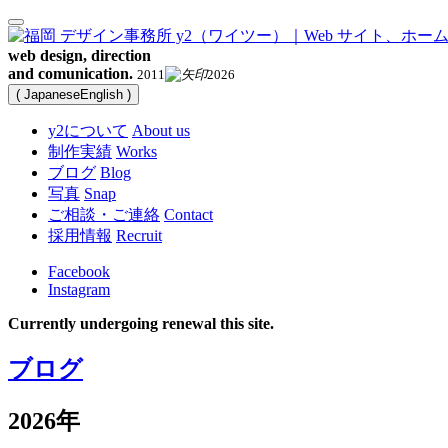
web design, direction
and comunication.
2011
2026
(
Japanese
English
)
y2について
About us
制作実績
Works
ブログ
Blog
写真
Snap
ご相談・ご連絡
Contact
採用情報
Recruit
Facebook
Instagram
Currently undergoing renewal this site.
ブログ
2026年