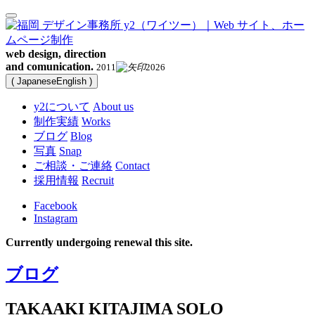
web design, direction
and comunication.
2011
2026
(
Japanese
English
)
y2について
About us
制作実績
Works
ブログ
Blog
写真
Snap
ご相談・ご連絡
Contact
採用情報
Recruit
Facebook
Instagram
Currently undergoing renewal this site.
ブログ
TAKAAKI KITAJIMA SOLO