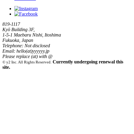
819-1117
Kyō Building 3F,
1-5-1 Maebaru Nishi, Itoshima
Fukuoka, Japan
Telephone: Not disclosed
Email: hello(at)yyyyyy.jp
Please replace (at) with @
Currently undergoing renewal this
©
y2 Inc. All Rights Reserved.
site.