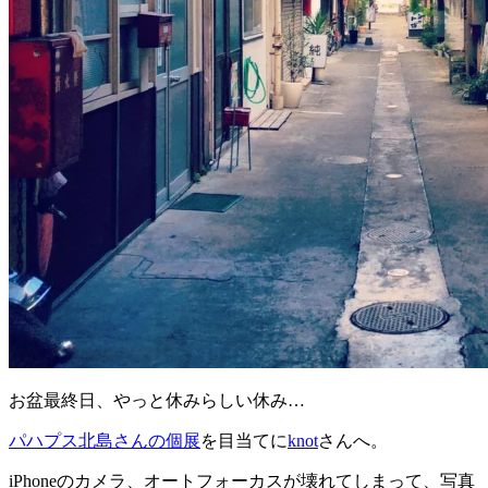
お盆最終日、やっと休みらしい休み…
パハプス北島さんの個展
を目当てに
knot
さんへ。
iPhoneのカメラ、オートフォーカスが壊れてしまって、写真