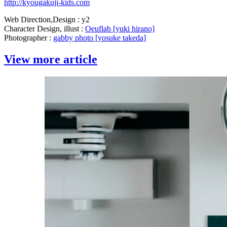
http://kyougakuji-kids.com
Web Direction,Design : y2
Character Design, illust :
Oeuflab [yuki hirano]
Photographer :
gabby photo [yosuke takeda]
View more article