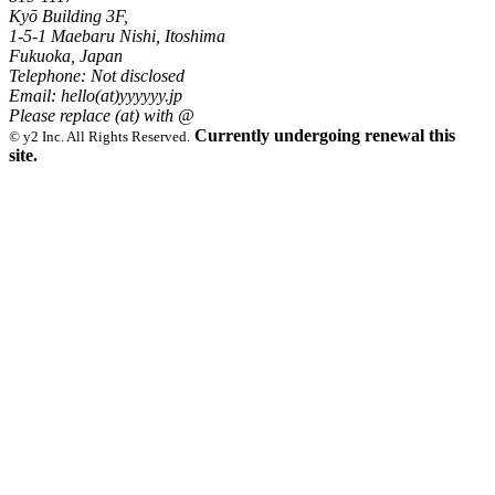
Kyō Building 3F,
1-5-1 Maebaru Nishi, Itoshima
Fukuoka, Japan
Telephone: Not disclosed
Email: hello(at)yyyyyy.jp
Please replace (at) with @
Currently undergoing renewal this
©
y2 Inc. All Rights Reserved.
site.