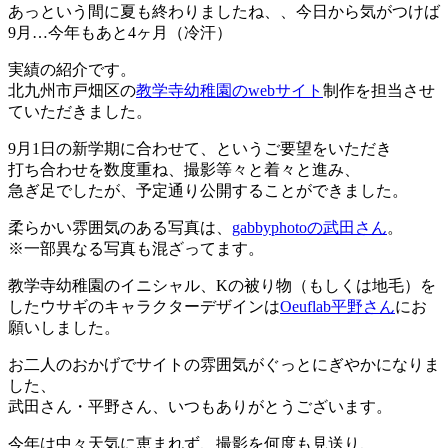
あっという間に夏も終わりましたね、、今日から気がつけば
9月…今年もあと4ヶ月（冷汗）
実績の紹介です。
北九州市戸畑区の
教学寺幼稚園のwebサイト
制作を担当させ
ていただきました。
9月1日の新学期に合わせて、というご要望をいただき
打ち合わせを数度重ね、撮影等々と着々と進み、
急ぎ足でしたが、予定通り公開することができました。
柔らかい雰囲気のある写真は、
gabbyphotoの武田さん
。
※一部異なる写真も混ざってます。
教学寺幼稚園のイニシャル、Kの被り物（もしくは地毛）を
したウサギのキャラクターデザインは
Oeuflab平野さん
にお
願いしました。
お二人のおかげでサイトの雰囲気がぐっとにぎやかになりま
した、
武田さん・平野さん、いつもありがとうございます。
今年は中々天気に恵まれず、撮影を何度も見送り、