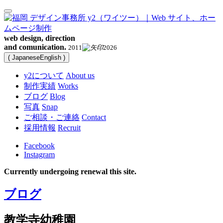
web design, direction
and comunication.
2011
2026
(
Japanese
English
)
y2について
About us
制作実績
Works
ブログ
Blog
写真
Snap
ご相談・ご連絡
Contact
採用情報
Recruit
Facebook
Instagram
Currently undergoing renewal this site.
ブログ
教学寺幼稚園