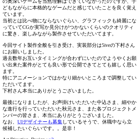
の奥深いゲームを当然理解はできていなかったのですが、子
どもながらに本格的なゲームだと感じていたことを良く覚え
ています。
当初とは比べ物にならないぐらい、グラフィックも綺麗にな
っていてCGか実写か見分けがつかないくらいのクオリティ
に驚き、楽しみながら製作させていただいてます。
今回サイト製作全般を引き受け、実装部分は5iveの下村さん
にお願いしました。
過去数年お互いタイミングが合わずにいたのでようやくお願
い出来た案件がとても良い形で公開できてとても嬉しく思い
ます。
特にアニメーションではかなり細かいところまで調整してい
ただいてます。
下村さん本当にありがとうございました。
最後になりましたが、お声掛けいただいた中込さま、細やか
な進行を行っていただいた秋元さま、また各プロジェクトメ
ンバーの皆さま、本当にありがとうございました。
なお、
UIデザイナーも募集
しているそうで、休職中なら立
候補したいぐらいです。。是非！