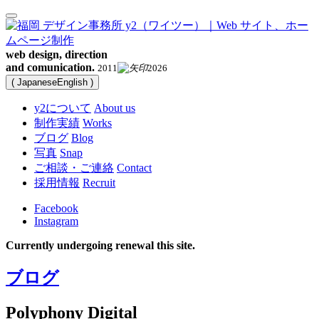
web design, direction
and comunication.
2011
2026
(
Japanese
English
)
y2について
About us
制作実績
Works
ブログ
Blog
写真
Snap
ご相談・ご連絡
Contact
採用情報
Recruit
Facebook
Instagram
Currently undergoing renewal this site.
ブログ
Polyphony Digital