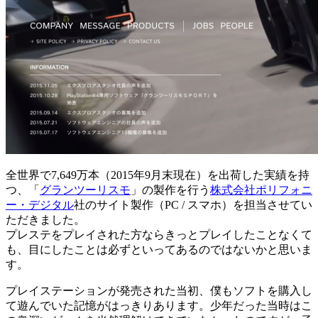
全世界で7,649万本（2015年9月末現在）を出荷した実績を持
つ、「
グランツーリスモ
」の製作を行う
株式会社ポリフォニ
ー・デジタル
社のサイト製作（PC / スマホ）を担当させてい
ただきました。
プレステをプレイされた方ならきっとプレイしたことなくて
も、目にしたことは必ずといってあるのではないかと思いま
す。
プレイステーションが発売された当初、僕もソフトを購入し
て遊んでいた記憶がはっきりあります。少年だった当時はこ