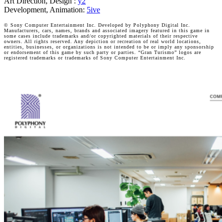
Art Direction, Design :
y2
Development, Animation:
5ive
© Sony Computer Entertainment Inc. Developed by Polyphony Digital Inc.
Manufacturers, cars, names, brands and associated imagery featured in this game in
some cases include trademarks and/or copyrighted materials of their respective
owners. All rights reserved. Any depiction or recreation of real world locations,
entities, businesses, or organizations is not intended to be or imply any sponsorship
or endorsement of this game by such party or parties. “Gran Turismo” logos are
registered trademarks or trademarks of Sony Computer Entertainment Inc.