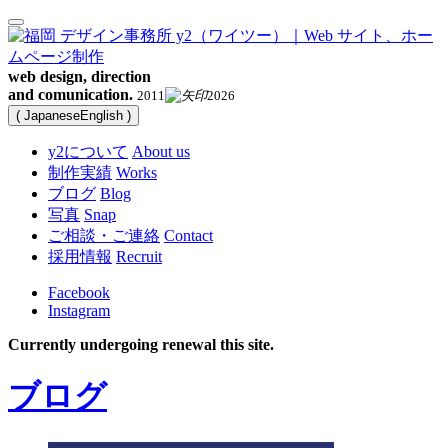
web design, direction
and comunication.
2011
2026
(
Japanese
English
)
y2について
About us
制作実績
Works
ブログ
Blog
写真
Snap
ご相談・ご連絡
Contact
採用情報
Recruit
Facebook
Instagram
Currently undergoing renewal this site.
ブログ