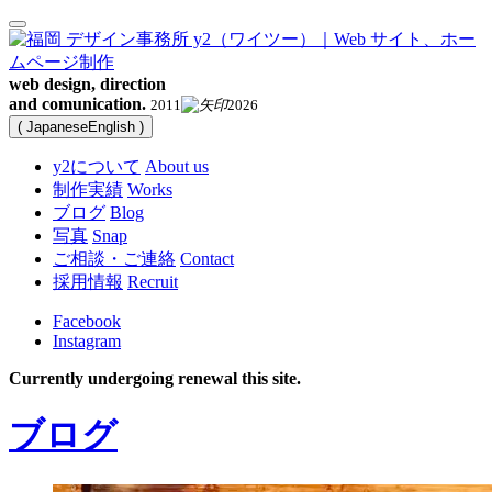
web design, direction
and comunication.
2011
2026
(
Japanese
English
)
y2について
About us
制作実績
Works
ブログ
Blog
写真
Snap
ご相談・ご連絡
Contact
採用情報
Recruit
Facebook
Instagram
Currently undergoing renewal this site.
ブログ